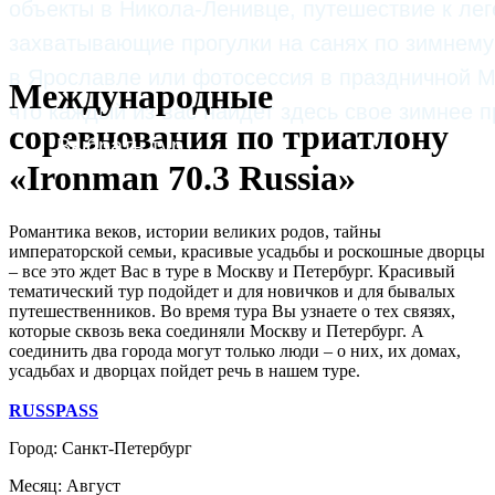
объекты в Никола-Ленивце, путешествие к ле
захватывающие прогулки на санях по зимнему
в Ярославле или фотосессия в праздничной М
Международные
что каждый из вас найдет здесь свое зимнее 
соревнования по триатлону
Выбрать тур
«Ironman 70.3 Russia»
Романтика веков, истории великих родов, тайны
императорской семьи, красивые усадьбы и роскошные дворцы
– все это ждет Вас в туре в Москву и Петербург. Красивый
тематический тур подойдет и для новичков и для бывалых
путешественников. Во время тура Вы узнаете о тех связях,
которые сквозь века соединяли Москву и Петербург. А
соединить два города могут только люди – о них, их домах,
усадьбах и дворцах пойдет речь в нашем туре.
RUSSPASS
Город: Санкт-Петербург
Месяц: Август